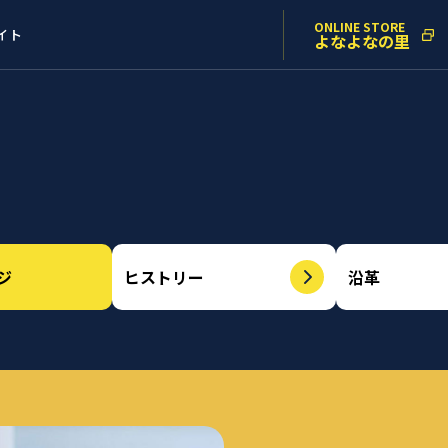
ONLINE STORE
イト
よなよなの里
ジ
ヒストリー
沿革