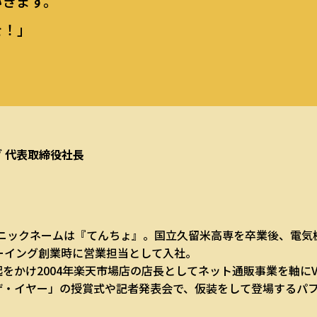
いきます。
を！」
グ
代表取締役社長
れ。ニックネームは『てんちょ』。国立久留米高専を卒業後、電
ルーイング創業時に営業担当として入社。
をかけ2004年楽天市場店の店長としてネット通販事業を軸にV
ザ・イヤー」の授賞式や記者発表会で、仮装をして登場するパ