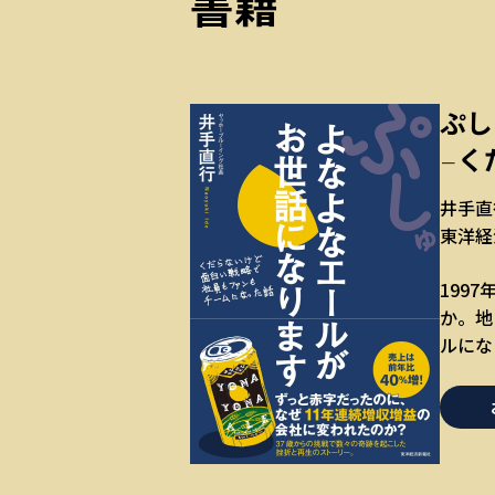
書籍
ぷし
く
－
井手直
東洋経
199
か。地
ルにな