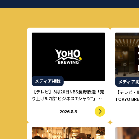
メディア掲載
メディア
【テレビ】5月20日NBS長野放送「売
【テレビ・新
り上げ9.7倍“ビジネスTシャツ”」に
TOKYO B
てヤッホーブルーイングが紹介され
ィアで紹介
2026.8.5
ました。