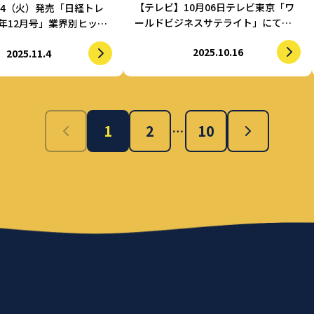
【テレビ】10月06日テレビ東京「ワ
/4（火）発売「日経トレ
ールドビジネスサテライト」にてゆ
5年12月号」業界別ヒット
っくりビアグラスが紹介されまし
類部門】で「有頂天エイリ
2025.10.16
た。
2025.11.4
紹介されました
1
2
10
…