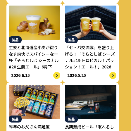
月29日新登場
製品
製品
生姜と北海道産小麦が織り
「セ・パ交流戦」を盛り上
なす爽快でスパイシーな一
げる！「そらとしば シーズ
杯「そらとしば シーズナル
ナル#19 トロピカル！パッ
#20 生姜エール」6月下旬
ション！エール！」2026年
より新登場
5月26日（火）より数量限
2026.6.15
2026.5.25
定で登場
製品
製品
長期熟成ビール「眠れるし
昨年のお父さん満足度