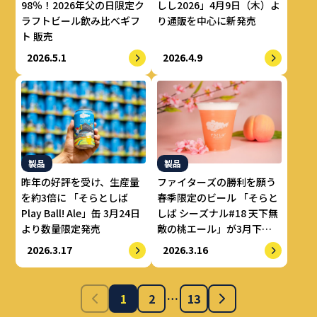
しし2026」4月9日（木）よ
98％！2026年父の日限定ク
り通販を中心に新発売
ラフトビール飲み比べギフ
ト 販売
2026.4.9
2026.5.1
製品
製品
昨年の好評を受け、生産量
ファイターズの勝利を願う
を約3倍に 「そらとしば
春季限定のビール 「そらと
Play Ball! Ale」缶 3月24日
しば シーズナル#18 天下無
より数量限定発売
敵の桃エール」が3月下旬
より新登場
2026.3.17
2026.3.16
1
2
…
13