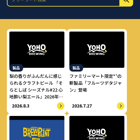
製品
製品
梨の香りがふんだんに感じ
ファミリーマート限定*¹の
られるクラフトビール 「そ
新製品「フルーツデタジャ
らとしば シーズナル#22 心
ン」登場
地酔い梨エール」2026年8
月上旬より数量限定で提供
2026.8.3
2026.7.27
開始