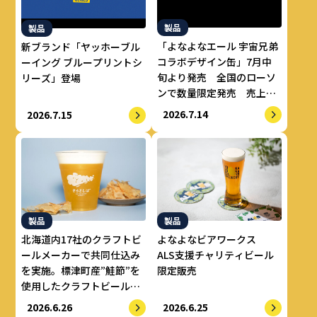
製品
製品
「よなよなエール 宇宙兄弟
新ブランド「ヤッホーブル
コラボデザイン缶」7月中
ーイング ブループリントシ
旬より発売 全国のローソ
リーズ」登場
ンで数量限定発売 売上の
一部をALS治療研究費とし
2026.7.14
2026.7.15
てせりか基金に寄付
製品
製品
よなよなビアワークス
北海道内17社のクラフトビ
ALS支援チャリティビール
ールメーカーで共同仕込み
限定販売
を実施。標津町産”鮭節”を
使用したクラフトビール
『なまらしゃけエール』6
2026.6.25
2026.6.26