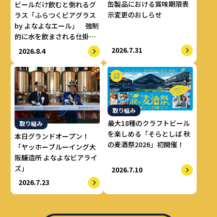
缶製品における賞味期限表
ビールだけ飲むと倒れるグ
示変更のおしらせ
ラス「ふらつくビアグラス
by よなよなエール」 強制
的に水を飲まされる仕掛け
で適正飲酒を実現
2026.7.31
2026.8.4
取り組み
最大18種のクラフトビール
取り組み
を楽しめる「そらとしば 秋
本日グランドオープン！
の麦酒祭2026」初開催！
「ヤッホーブルーイング大
阪醸造所 よなよなビアライ
ズ」
2026.7.10
2026.7.23