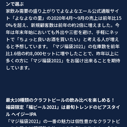
ンで選ぶ
家飲み需要の盛り上がりでよなよなエール公式通販サイ
ト「よなよなの里」の2020年4月～9月の売上は前年比15
0%を超え、新規顧客数は前年の約2倍に増えました。今
年は年末年始においても外出や三密を避け、手軽にネッ
トで「ちょっと良いお酒を買いたい」と考える人が増え
ると予想しています。「マジ福袋2021」の在庫数を前年
比1.6倍の約8,000セットに増やしたことで、昨年以上に
多くの方に「マジ福袋2021」をお届け出来ることを期待
しています。
最大
10
種類のクラフトビールの飲み比べを楽しめる！
福袋限定「福ビール
2021
」は最旬トレンドのビアスタイ
ル ヘイジー
IPA
「マジ福袋2021」の一番の魅力は個性豊かなクラフトビ