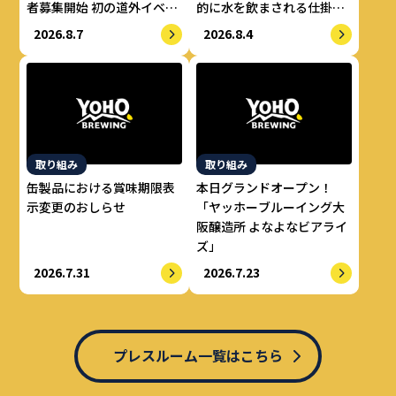
者募集開始 初の道外イベン
的に水を飲まされる仕掛け
トも開催！
で適正飲酒を実現
2026.8.7
2026.8.4
取り組み
取り組み
缶製品における賞味期限表
本日グランドオープン！
示変更のおしらせ
「ヤッホーブルーイング大
阪醸造所 よなよなビアライ
ズ」
2026.7.31
2026.7.23
プレスルーム一覧はこちら