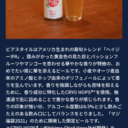
ビアスタイルはアメリカ生まれの最旬トレンド「ヘイジ
ーIPA」。霞みがかった黄金色の見た目とパッションフ
ルーツやマンゴーを思わせる華やかな香りが特徴の、お
めでたい席に華を添えるビールです。小麦やオーツ麦由
来のアミノ酸とホップ由来のポリフェノールによって濁
りを生んでいます。香りを強調しながらも苦味を抑える
ために、香り成分に特化したCRYO HOPS®*を使用。無
濾過で缶に詰めることで豊かな香りが感じられます。香
りの印象が強い分、アルコール度数は6.5%と少し飲みご
たえのある飲み口にしてバランスをとりました。「マジ
福袋2021」のために開発した限定ビールです。
＊CRYO HOPS®：米Yakima Chief Hops社が開発した、