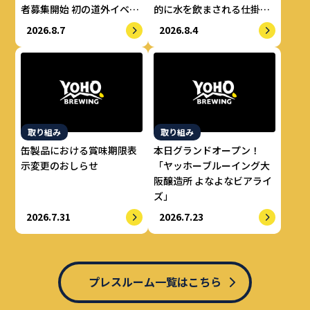
者募集開始 初の道外イベン
的に水を飲まされる仕掛け
トも開催！
で適正飲酒を実現
2026.8.7
2026.8.4
取り組み
取り組み
缶製品における賞味期限表
本日グランドオープン！
示変更のおしらせ
「ヤッホーブルーイング大
阪醸造所 よなよなビアライ
ズ」
2026.7.31
2026.7.23
プレスルーム一覧はこちら