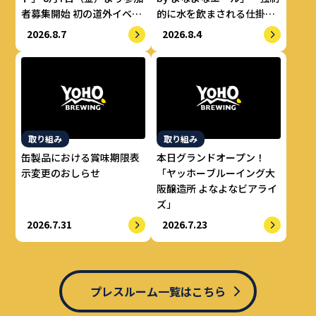
者募集開始 初の道外イベン
的に水を飲まされる仕掛け
トも開催！
で適正飲酒を実現
2026.8.7
2026.8.4
取り組み
取り組み
缶製品における賞味期限表
本日グランドオープン！
示変更のおしらせ
「ヤッホーブルーイング大
阪醸造所 よなよなビアライ
ズ」
2026.7.31
2026.7.23
プレスルーム一覧はこちら