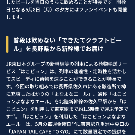
したビールを当日のうちに飲めることが特長です。開栓
日となる5月8日（月）の夕方にはファンイベントも開催
します。
普段は飲めない「できたてクラフトビー
ル」を長野県から新幹線でお届け
JR東日本グループの新幹線等の列車による荷物輸送サー
ビス「はこビュン」は、列車の速達性・定時性を活かし
てスピーディに荷物を運ぶことができることが特長で
す。今回の取り組みでは長野県佐久市にある醸造所で樽
に充填したばかりの「よなよなエール」、通称「はこビ
ュンよなよなエール」を北陸新幹線の佐久平駅から「は
こビュン」を利用して東京駅まで約1.5時間で運ぶ予定で
す*¹。「はこビュン」を利用した「はこビュンよなよな
エール」は、5月の毎週金曜日*²に東京駅八重洲中央口の
「JAPAN RAIL CAFE TOKYO」にて数量限定での提供を