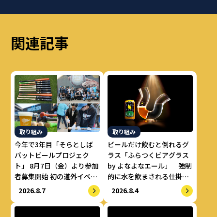
関連記事
取り組み
取り組み
今年で3年目「そらとしば
ビールだけ飲むと倒れるグ
バットビールプロジェク
ラス「ふらつくビアグラス
ト」 8月7日（金）より参加
by よなよなエール」 強制
者募集開始 初の道外イベン
的に水を飲まされる仕掛け
トも開催！
で適正飲酒を実現
2026.8.7
2026.8.4