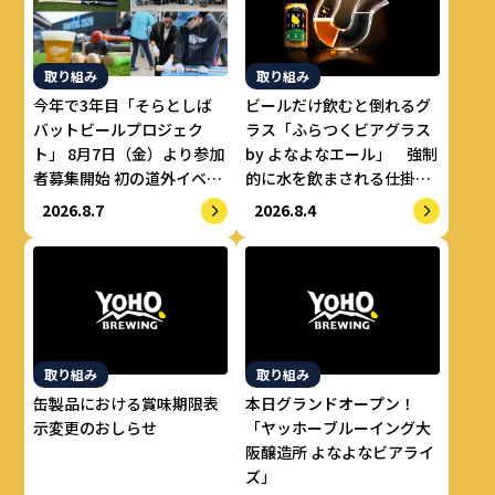
取り組み
取り組み
今年で3年目「そらとしば
ビールだけ飲むと倒れるグ
バットビールプロジェク
ラス「ふらつくビアグラス
ト」 8月7日（金）より参加
by よなよなエール」 強制
者募集開始 初の道外イベン
的に水を飲まされる仕掛け
トも開催！
で適正飲酒を実現
2026.8.7
2026.8.4
取り組み
取り組み
缶製品における賞味期限表
本日グランドオープン！
示変更のおしらせ
「ヤッホーブルーイング大
阪醸造所 よなよなビアライ
ズ」