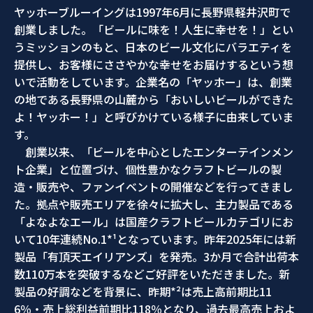
ヤッホーブルーイングは1997年6月に長野県軽井沢町で
創業しました。「ビールに味を！人生に幸せを！」とい
うミッションのもと、日本のビール文化にバラエティを
提供し、お客様にささやかな幸せをお届けするという想
いで活動をしています。企業名の「ヤッホー」は、創業
の地である長野県の山麓から「おいしいビールができた
よ！ヤッホー！」と呼びかけている様子に由来していま
す。
創業以来、「ビールを中心としたエンターテインメン
ト企業」と位置づけ、個性豊かなクラフトビールの製
造・販売や、ファンイベントの開催などを行ってきまし
た。拠点や販売エリアを徐々に拡大し、主力製品である
「よなよなエール」は国産クラフトビールカテゴリにお
いて10年連続No.1*¹となっています。昨年2025年には新
製品「有頂天エイリアンズ」を発売。3か月で合計出荷本
数110万本を突破するなどご好評をいただきました。新
製品の好調などを背景に、昨期*²は売上高前期比11
6％・売上総利益前期比118％となり、過去最高売上およ