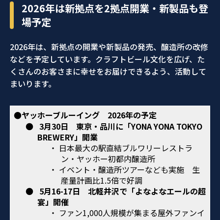
2026年は新拠点を2拠点開業・新製品も登
場予定
2026年は、新拠点の開業や新製品の発売、醸造所の改修
などを予定しています。クラフトビール文化を広げ、た
くさんのお客さまに幸せをお届けできるよう、活動して
まいります。
●ヤッホーブルーイング 2026年の予定
●
3月30日 東京・品川に「YONA YONA TOKYO
BREWERY」開業
・ 日本最大の駅直結ブルワリーレストラ
ン・ヤッホー初都内醸造所
・ イベント・醸造所ツアーなども実施 生
産量計画比1.5倍で好調
●
5月16-17日 北軽井沢で「よなよなエールの超
宴」開催
・ ファン1,000人規模が集まる屋外ファンイ