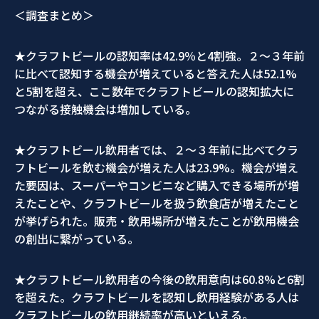
＜調査まとめ＞
★クラフトビールの認知率は42.9％と4割強。２～
３年前
に比べて認知する機会が増えていると答えた人は52.1%
と5割を超え、
ここ数年でクラフトビールの認知拡大に
つながる接触機会は増加し
ている。
★クラフトビール飲用者では、２～
３年前に比べてクラ
フトビールを飲む機会が増えた人は23.9%
。機会が増え
た要因は、
スーパーやコンビニなど購入できる場所が増
えたことや、
クラフトビールを扱う飲食店が増えたこと
が挙げられた。販売・
飲用場所が増えたことが飲用機会
の創出に繋がっている。
★クラフトビール飲用者の今後の飲用意向は60.8%
と6割
を超えた。
クラフトビールを認知し飲用経験がある人は
クラフトビールの飲用
継続率が高いといえる。