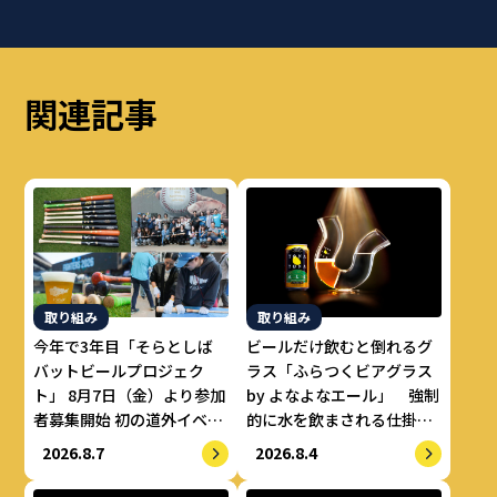
関連記事
取り組み
取り組み
今年で3年目「そらとしば
ビールだけ飲むと倒れるグ
バットビールプロジェク
ラス「ふらつくビアグラス
ト」 8月7日（金）より参加
by よなよなエール」 強制
者募集開始 初の道外イベン
的に水を飲まされる仕掛け
トも開催！
で適正飲酒を実現
2026.8.7
2026.8.4