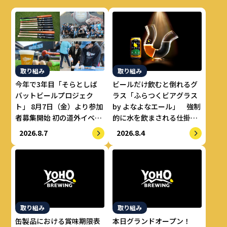
取り組み
取り組み
今年で3年目「そらとしば
ビールだけ飲むと倒れるグ
バットビールプロジェク
ラス「ふらつくビアグラス
ト」 8月7日（金）より参加
by よなよなエール」 強制
者募集開始 初の道外イベン
的に水を飲まされる仕掛け
トも開催！
で適正飲酒を実現
2026.8.7
2026.8.4
取り組み
取り組み
缶製品における賞味期限表
本日グランドオープン！