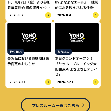
ト」 8月7日（金）より参加
by よなよなエール」 強制
者募集開始 初の道外イベン
的に水を飲まされる仕掛け
トも開催！
で適正飲酒を実現
2026.8.7
2026.8.4
取り組み
取り組み
缶製品における賞味期限表
本日グランドオープン！
示変更のおしらせ
「ヤッホーブルーイング大
阪醸造所 よなよなビアライ
ズ」
2026.7.31
2026.7.23
プレスルーム一覧はこちら