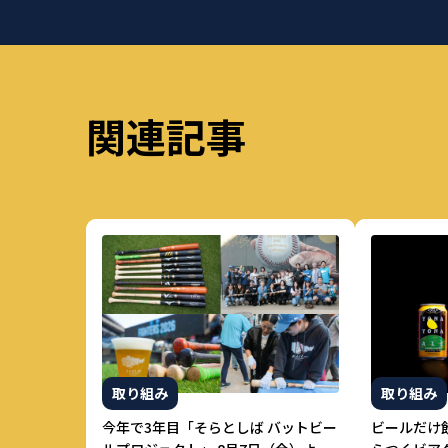
関連記事
取り組み
取り組み
今年で3年目「そらとしば バットビー
ビールだけ