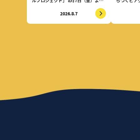
ルプロジェクト」 8月7日（金）より
らつくビアグ
参加者募集開始 初の道外イベントも
ル」 強制
2026.8.7
開催！
けで適正飲