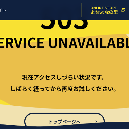
503
ONLINE STORE
イト
よなよなの里
ERVICE UNAVAILAB
現在アクセスしづらい状況です。
しばらく経ってから再度お試しください。
トップページへ