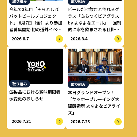
取り組み
取り組み
今年で3年目「そらとしば
ビールだけ飲むと倒れるグ
バットビールプロジェク
ラス「ふらつくビアグラス
ト」 8月7日（金）より参加
by よなよなエール」 強制
者募集開始 初の道外イベン
的に水を飲まされる仕掛け
トも開催！
で適正飲酒を実現
2026.8.7
2026.8.4
取り組み
取り組み
缶製品における賞味期限表
本日グランドオープン！
示変更のおしらせ
「ヤッホーブルーイング大
阪醸造所 よなよなビアライ
ズ」
2026.7.31
2026.7.23