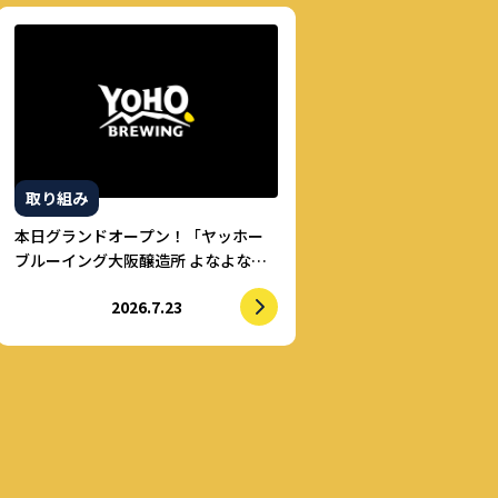
取り組み
本日グランドオープン！「ヤッホー
ブルーイング大阪醸造所 よなよなビ
アライズ」
2026.7.23