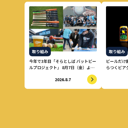
取り組み
取り組み
今年で3年目「そらとしば バットビー
ビールだけ
ルプロジェクト」 8月7日（金）より
らつくビアグ
参加者募集開始 初の道外イベントも
ル」 強制
2026.8.7
開催！
けで適正飲