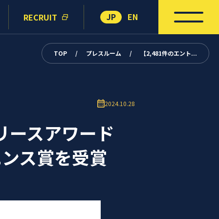
JP
EN
RECRUIT
TOP
/
プレスルーム
/
【2,481件のエント...
2024.10.28
リリースアワード
エンス賞を受賞