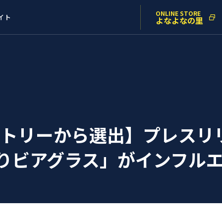
ONLINE STORE
イト
よなよなの里
エントリーから選出】プレス
くりビアグラス」がインフル