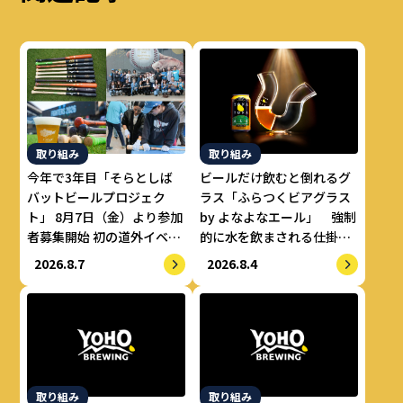
取り組み
取り組み
今年で3年目「そらとしば
ビールだけ飲むと倒れるグ
バットビールプロジェク
ラス「ふらつくビアグラス
ト」 8月7日（金）より参加
by よなよなエール」 強制
者募集開始 初の道外イベン
的に水を飲まされる仕掛け
トも開催！
で適正飲酒を実現
2026.8.7
2026.8.4
取り組み
取り組み