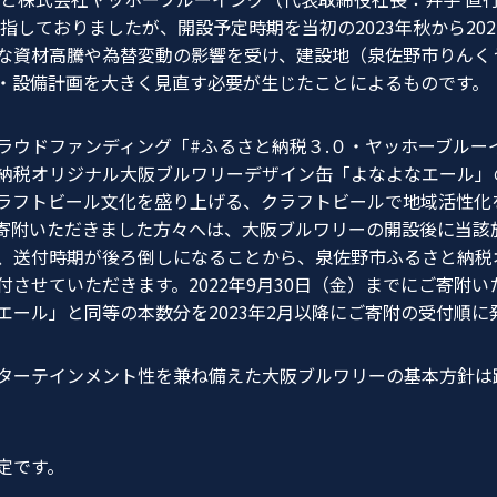
目指しておりましたが、開設予定時期を当初の2023年秋から20
な資材高騰や為替変動の影響を受け、建設地（泉佐野市りんくう
・設備計画を大きく見直す必要が生じたことによるものです。
ラウドファンディング「#ふるさと納税３.０・ヤッホーブルー
納税オリジナル大阪ブルワリーデザイン缶「よなよなエール」
ラフトビール文化を盛り上げる、クラフトビールで地域活性化
寄附いただきました方々へは、大阪ブルワリーの開設後に当該
、送付時期が後ろ倒しになることから、泉佐野市ふるさと納税
させていただきます。2022年9月30日（金）までにご寄附
エール」と同等の本数分を2023年2月以降にご寄附の受付順に
ターテインメント性を兼ね備えた大阪ブルワリーの基本方針は踏
定です。