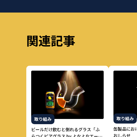
関連記事
取り組み
取り組み
缶製品にお
ビールだけ飲むと倒れるグラス「ふ
おしらせ
らつくビアグラス by よなよなエー