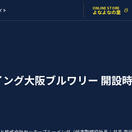
ONLINE STORE
イト
よなよなの里
ング大阪ブルワリー 開設時
）と株式会社ヤッホーブルーイング（代表取締役社長：井手 直