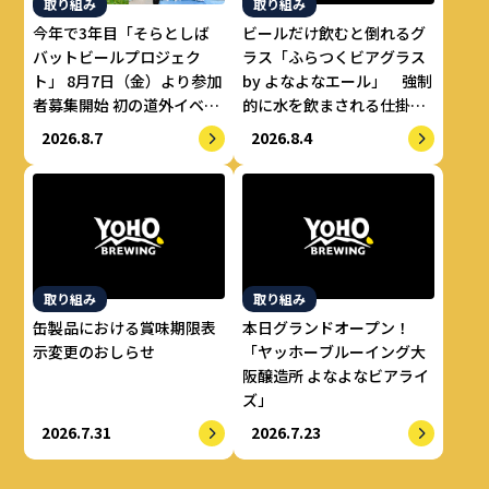
取り組み
取り組み
今年で3年目「そらとしば
ビールだけ飲むと倒れるグ
バットビールプロジェク
ラス「ふらつくビアグラス
ト」 8月7日（金）より参加
by よなよなエール」 強制
者募集開始 初の道外イベン
的に水を飲まされる仕掛け
トも開催！
で適正飲酒を実現
2026.8.7
2026.8.4
取り組み
取り組み
缶製品における賞味期限表
本日グランドオープン！
示変更のおしらせ
「ヤッホーブルーイング大
阪醸造所 よなよなビアライ
ズ」
2026.7.31
2026.7.23