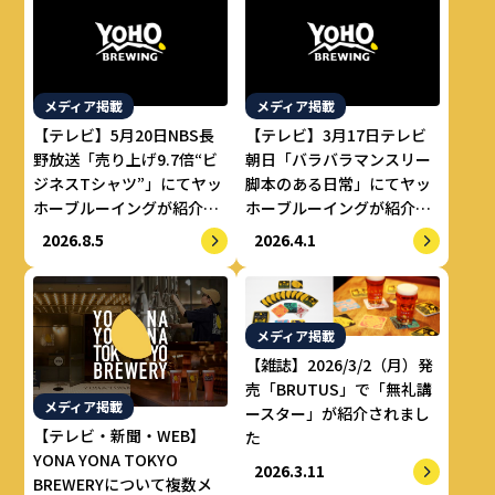
メディア掲載
メディア掲載
【テレビ】5月20日NBS長
【テレビ】3月17日テレビ
野放送「売り上げ9.7倍“ビ
朝日「バラバラマンスリー
ジネスTシャツ”」にてヤッ
脚本のある日常」にてヤッ
ホーブルーイングが紹介さ
ホーブルーイングが紹介さ
れました。
れました。
2026.8.5
2026.4.1
メディア掲載
【雑誌】2026/3/2（月）発
売「BRUTUS」で「無礼講
メディア掲載
ースター」が紹介されまし
【テレビ・新聞・WEB】
た
YONA YONA TOKYO
2026.3.11
BREWERYについて複数メ