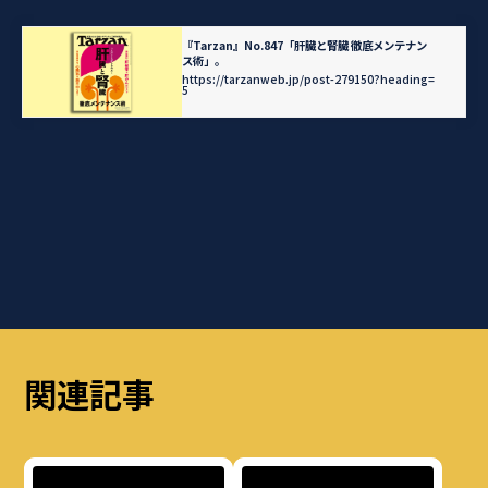
『Tarzan』No.847「肝臓と腎臓 徹底メンテナン
ス術」。
https://tarzanweb.jp/post-279150?heading=
5
関連記事