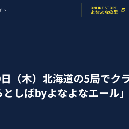
ONLINE STORE
イト
よなよなの里
0日（木）北海道の5局でク
らとしばbyよなよなエール