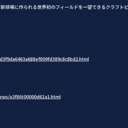
ズ新球場に作られる世界初のフィールドを一望できるクラフトビ
0d3f9da6463a688ef809fd389c8c8bd2.html
news/u3f86t00000d61a1.html