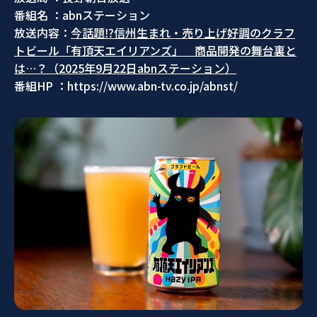
番組名 ：abnステーション
放送内容：
今話題⁉信州生まれ・売り上げ好調のクラフ
トビール「有頂天エイリアンズ」 商品開発の舞台裏と
は…？（2025年9月22日abnステーション）
番組HP ：https://www.abn-tv.co.jp/abnst/