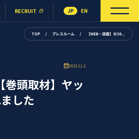
JP
EN
RECRUIT
TOP
/
プレスルーム
/
【WEB・誌面】9/30...
2022.11.2
信【巻頭取材】ヤッ
れました
。