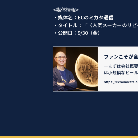
<媒体情報>
・媒体名：ECのミカタ通信
・タイトル：「〈人気メーカーのリピ
・公開日：9/30（金）
ファンこそが全
―まずは会社概
は小規模なビー
https://ecnomikata.