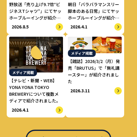
野放送「売り上げ9.7倍“ビ
朝日「バラバラマンスリー
ジネスTシャツ”」にてヤッ
脚本のある日常」にてヤッ
ホーブルーイングが紹介さ
ホーブルーイングが紹介さ
れました。
れました。
2026.8.5
2026.4.1
メディア掲載
【雑誌】2026/3/2（月）発
売「BRUTUS」で「無礼講
メディア掲載
ースター」が紹介されまし
【テレビ・新聞・WEB】
た
YONA YONA TOKYO
2026.3.11
BREWERYについて複数メ
ディアで紹介されました。
2026.4.1