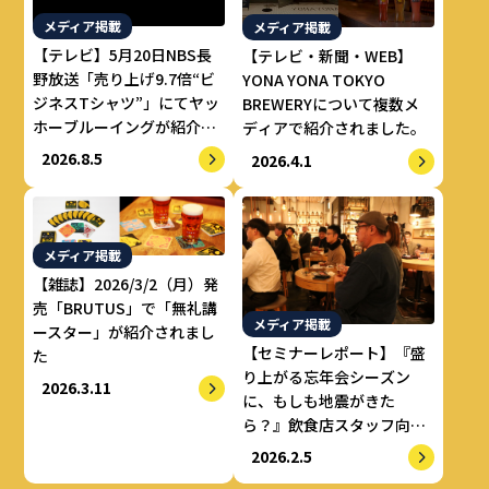
メディア掲載
メディア掲載
【テレビ】5月20日NBS長
【テレビ・新聞・WEB】
野放送「売り上げ9.7倍“ビ
YONA YONA TOKYO
ジネスTシャツ”」にてヤッ
BREWERYについて複数メ
ホーブルーイングが紹介さ
ディアで紹介されました。
れました。
2026.8.5
2026.4.1
メディア掲載
【雑誌】2026/3/2（月）発
売「BRUTUS」で「無礼講
メディア掲載
ースター」が紹介されまし
【セミナーレポート】『盛
た
り上がる忘年会シーズン
2026.3.11
に、もしも地震がきた
ら？』飲食店スタッフ向け
防災セミナーを開催
2026.2.5