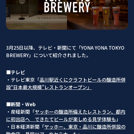
3月25日以降、テレビ・新聞にて「YONA YONA TOKYO
BREWERY」について紹介されました。
■テレビ
・テレビ東京「
品川駅近くにクラフトビールの醸造所併
設“日本最大規模”レストランオープン」
■新聞・Web
・産経新聞「
ヤッホーの醸造所備えたレストラン、都内
に初出店へ できたてビールが楽しめる見学体験も
」
・日本経済新聞「
ヤッホー、東京・品川に醸造所併設の