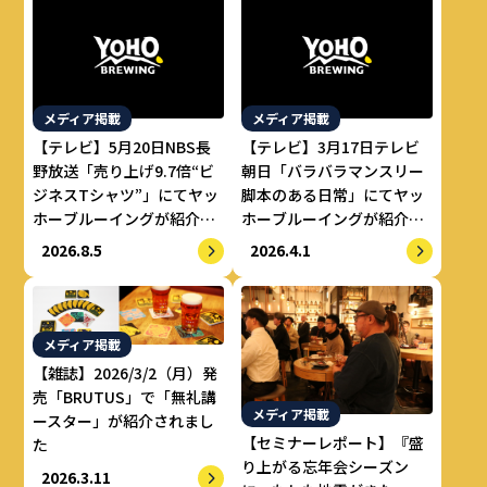
メディア掲載
メディア掲載
【テレビ】5月20日NBS長
【テレビ】3月17日テレビ
野放送「売り上げ9.7倍“ビ
朝日「バラバラマンスリー
ジネスTシャツ”」にてヤッ
脚本のある日常」にてヤッ
ホーブルーイングが紹介さ
ホーブルーイングが紹介さ
れました。
れました。
2026.8.5
2026.4.1
メディア掲載
【雑誌】2026/3/2（月）発
売「BRUTUS」で「無礼講
メディア掲載
ースター」が紹介されまし
【セミナーレポート】『盛
た
り上がる忘年会シーズン
2026.3.11