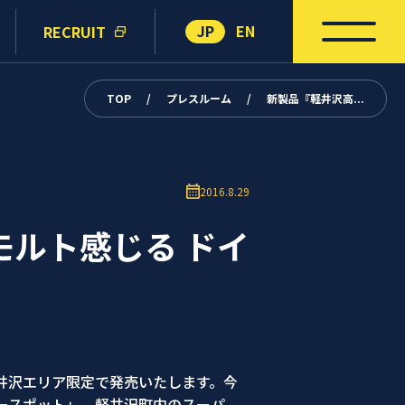
JP
EN
RECRUIT
TOP
/
プレスルーム
/
新製品『軽井沢高...
2016.8.29
モルト感じる ドイ
を軽井沢エリア限定で発売いたします。今
ースポット」、軽井沢町内のスーパ