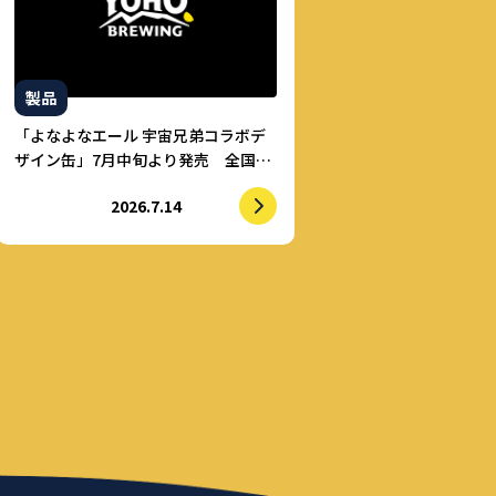
製品
「よなよなエール 宇宙兄弟コラボデ
ザイン缶」7月中旬より発売 全国の
ローソンで数量限定発売 売上の一
2026.7.14
部をALS治療研究費としてせりか基金
に寄付