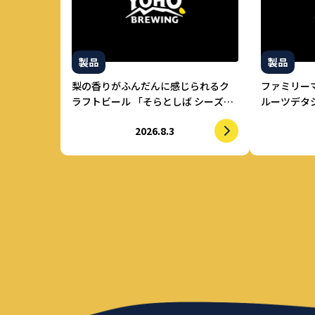
製品
製品
梨の香りがふんだんに感じられるク
ファミリー
ラフトビール 「そらとしば シーズナ
ルーツデタ
ル#22 心地酔い梨エール」2026年8月
2026.8.3
上旬より数量限定で提供開始