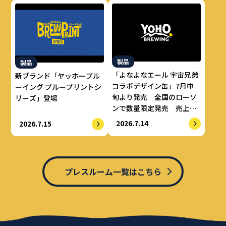
製品
製品
「よなよなエール 宇宙兄弟
新ブランド「ヤッホーブル
コラボデザイン缶」7月中
ーイング ブループリントシ
旬より発売 全国のローソ
リーズ」登場
ンで数量限定発売 売上の
一部をALS治療研究費とし
2026.7.14
2026.7.15
てせりか基金に寄付
プレスルーム一覧はこちら