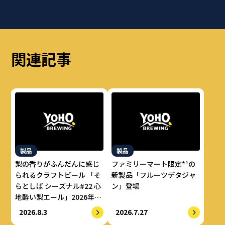
関連記事
製品
製品
梨の香りがふんだんに感じ
ファミリーマート限定*¹の
られるクラフトビール 「そ
新製品「フルーツデタジャ
らとしば シーズナル#22 心
ン」登場
地酔い梨エール」2026年8
月上旬より数量限定で提供
2026.8.3
2026.7.27
開始