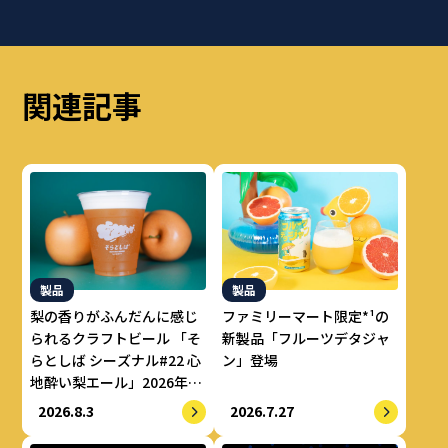
関連記事
製品
製品
梨の香りがふんだんに感じ
ファミリーマート限定*¹の
られるクラフトビール 「そ
新製品「フルーツデタジャ
らとしば シーズナル#22 心
ン」登場
地酔い梨エール」2026年8
月上旬より数量限定で提供
2026.8.3
2026.7.27
開始