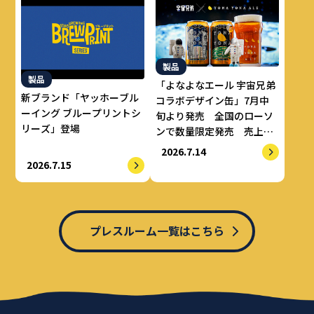
製品
製品
「よなよなエール 宇宙兄弟
新ブランド「ヤッホーブル
コラボデザイン缶」7月中
ーイング ブループリントシ
旬より発売 全国のローソ
リーズ」登場
ンで数量限定発売 売上の
一部をALS治療研究費とし
2026.7.14
てせりか基金に寄付
2026.7.15
プレスルーム一覧はこちら