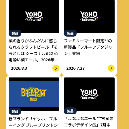
製品
製品
梨の香りがふんだんに感じ
ファミリーマート限定*¹の
られるクラフトビール 「そ
新製品「フルーツデタジャ
らとしば シーズナル#22 心
ン」登場
地酔い梨エール」2026年8
月上旬より数量限定で提供
2026.8.3
2026.7.27
開始
製品
製品
「よなよなエール 宇宙兄弟
新ブランド「ヤッホーブル
コラボデザイン缶」7月中
ーイング ブループリントシ