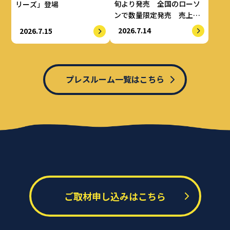
旬より発売 全国のローソ
リーズ」登場
ンで数量限定発売 売上の
一部をALS治療研究費とし
2026.7.14
2026.7.15
てせりか基金に寄付
プレスルーム一覧はこちら
ご取材申し込みはこちら