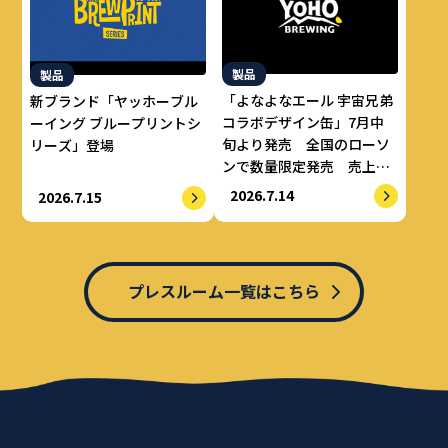
製品
製品
「よなよなエール 宇宙兄弟
新ブランド「ヤッホーブル
コラボデザイン缶」7月中
ーイング ブループリントシ
旬より発売 全国のローソ
リーズ」登場
ンで数量限定発売 売上の
一部をALS治療研究費とし
2026.7.14
2026.7.15
てせりか基金に寄付
プレスルーム一覧はこちら