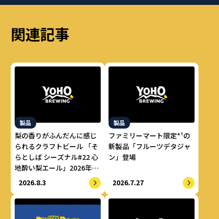
関連記事
製品
製品
梨の香りがふんだんに感じ
ファミリーマート限定*¹の
られるクラフトビール 「そ
新製品「フルーツデタジャ
らとしば シーズナル#22 心
ン」登場
地酔い梨エール」2026年8
月上旬より数量限定で提供
2026.8.3
2026.7.27
開始