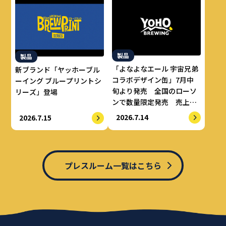
製品
製品
「よなよなエール 宇宙兄弟
新ブランド「ヤッホーブル
コラボデザイン缶」7月中
ーイング ブループリントシ
旬より発売 全国のローソ
リーズ」登場
ンで数量限定発売 売上の
一部をALS治療研究費とし
2026.7.14
2026.7.15
てせりか基金に寄付
プレスルーム一覧はこちら