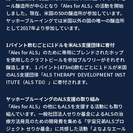
ール醸造所が中心となり「Ales for ALS」の活動を開始
しました。現在、米国の50の醸造所が参加しています。
ヤッホーブルーイングでは米国以外の国の唯一の醸造所
として2017年より参加しています。
1パイント飲むごとに1ドルを米ALS支援団体に寄付
「Ales for ALS」のために専用にブレンドされたホップ
を使用したクラフトビールを参加ブルワリーがそれぞれ
醸造します。１パイント(473ml)飲むごとに１ドルが米国
のALS支援団体「ALS THERAPY DEVELOPMENT INST
ITUTE（ALS TDI）」に寄付されます。
ヤッホーブルーイングのALS支援の取り組み
「Ales for ALS」の他にもALSを支援する活動にも取り
組んでいます。一般社団法人せりか基金によるALSの治
療方法発見のための開発費を集める「宇宙兄弟ALSプロ
ジェクト せりか基金」に共感した活動「よなよなエール