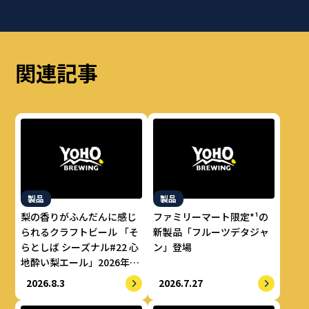
関連記事
製品
製品
梨の香りがふんだんに感じ
ファミリーマート限定*¹の
られるクラフトビール 「そ
新製品「フルーツデタジャ
らとしば シーズナル#22 心
ン」登場
地酔い梨エール」2026年8
月上旬より数量限定で提供
2026.8.3
2026.7.27
開始