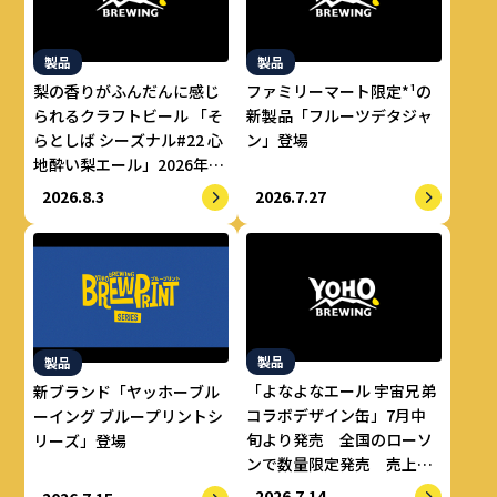
製品
製品
梨の香りがふんだんに感じ
ファミリーマート限定*¹の
られるクラフトビール 「そ
新製品「フルーツデタジャ
らとしば シーズナル#22 心
ン」登場
地酔い梨エール」2026年8
月上旬より数量限定で提供
2026.8.3
2026.7.27
開始
製品
製品
「よなよなエール 宇宙兄弟
新ブランド「ヤッホーブル
コラボデザイン缶」7月中
ーイング ブループリントシ
旬より発売 全国のローソ
リーズ」登場
ンで数量限定発売 売上の
一部をALS治療研究費とし
2026.7.14