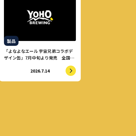
製品
「よなよなエール 宇宙兄弟コラボデ
ザイン缶」7月中旬より発売 全国の
ローソンで数量限定発売 売上の一
2026.7.14
部をALS治療研究費としてせりか基金
に寄付