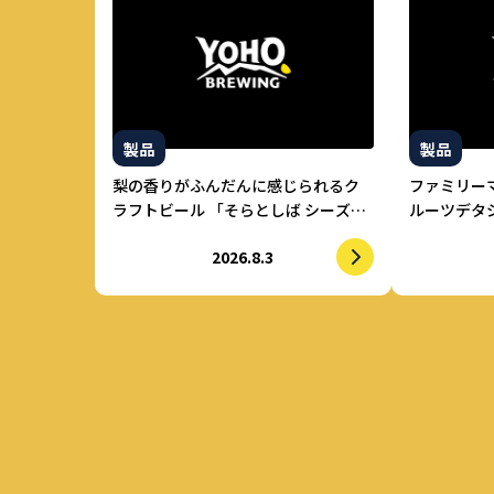
製品
製品
梨の香りがふんだんに感じられるク
ファミリー
ラフトビール 「そらとしば シーズナ
ルーツデタ
ル#22 心地酔い梨エール」2026年8月
2026.8.3
上旬より数量限定で提供開始