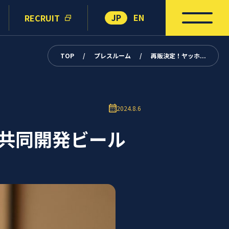
JP
EN
RECRUIT
TOP
/
プレスルーム
/
再販決定！ヤッホ...
2024.8.6
共同開発ビール