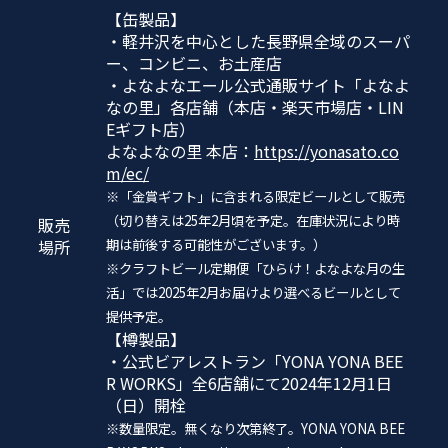
【缶製品】
・軽井沢を中心とした長野県全域のスーパ
ー、コンビニ、お土産店
・よなよなエール公式通販サイト「よなよ
なの里」各店舗（本店・楽天市場店・LIN
Eギフト店）
よなよなの里 本店：
https://yonasato.co
m/ec/
※「金賞ギフト」に含まれる限定ビールとして販売
（切り替えは25年2月頃を予定。在庫状況により時
販売
場所
期は前後する可能性がございます。）
※クラフトビール定期便「ひらけ！よなよな月の生
活」では2025年2月お届けより選べるビールとして
提供予定。
【樽製品】
・公式ビアレストラン「YONA YONA BEE
R WORKS」全6店舗にて2024年12月1日
（日）開栓
※数量限定。無くなり次第終了。YONA YONA BEE