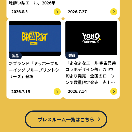
地酔い梨エール」2026年8
月上旬より数量限定で提供
2026.8.3
2026.7.27
開始
製品
製品
「よなよなエール 宇宙兄弟
新ブランド「ヤッホーブル
コラボデザイン缶」7月中
ーイング ブループリントシ
旬より発売 全国のローソ
リーズ」登場
ンで数量限定発売 売上の
一部をALS治療研究費とし
2026.7.14
2026.7.15
てせりか基金に寄付
プレスルーム一覧はこちら