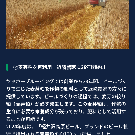
②麦芽粕を再利用 近隣農家に28年間提供
ヤッホーブルーイングでは創業から28年間、ビールづく
りで生じた麦芽粕を作物の肥料として近隣農家の方々に
提供しています。ビールづくりの過程では、麦芽の絞り
粕（麦芽粕）が必ず発生します。この麦芽粕は、作物の
生育に必要な栄養成分が残っており、肥料として活用す
ることが可能です。
2024年度は、「軽井沢高原ビール」ブランドのビール製
造で排出される麦芽粕を約100トン提供しました。