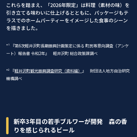
これらを踏まえ、「2026年限定」は料理（素材の味）を
引き立てる味わいに仕上げるとともに、パッケージもテ
ラスでのホームパーティーをイメージした食事のシーン
を描きました。
*¹ 『第6次軽井沢町長期振興計画策定に係る 町民等意向調査（アンケ
ート）報告書 令和2年』 軽井沢町 総合政策課調べ
*² 『
軽井沢町観光振興調査研究（資料編）
』 財団法人地方自治研究
機構調べ
新卒3年目の若手ブルワーが開発 森の香
りを感じられるビール