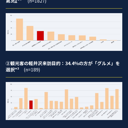
第3位*¹
(n=1827)
②観光客の軽井沢来訪目的：34.4％の方が「グルメ」を
選択*²
(n=189)