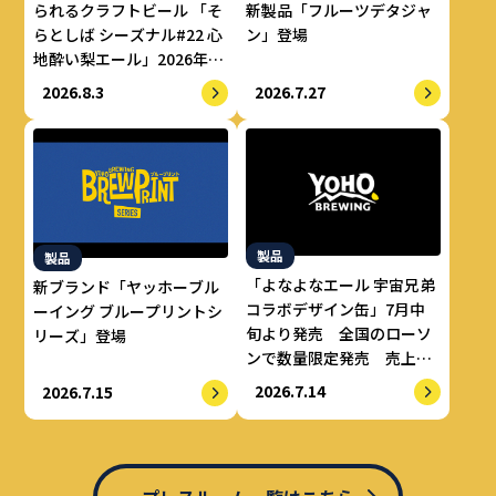
られるクラフトビール 「そ
新製品「フルーツデタジャ
らとしば シーズナル#22 心
ン」登場
地酔い梨エール」2026年8
月上旬より数量限定で提供
2026.8.3
2026.7.27
開始
製品
製品
「よなよなエール 宇宙兄弟
新ブランド「ヤッホーブル
コラボデザイン缶」7月中
ーイング ブループリントシ
旬より発売 全国のローソ
リーズ」登場
ンで数量限定発売 売上の
一部をALS治療研究費とし
2026.7.14
2026.7.15
てせりか基金に寄付