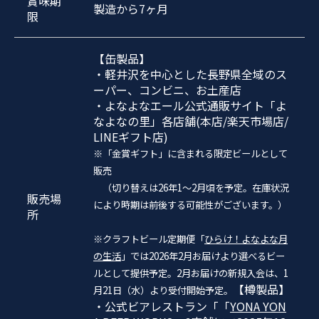
賞味期
製造から7ヶ月
限
【缶製品】
・軽井沢を中心とした長野県全域のス
ーパー、コンビニ、お土産店
・よなよなエール公式通販サイト「よ
なよなの里」各店舗(本店/楽天市場店/
LINEギフト店)
※「金賞ギフト」に含まれる限定ビールとして
販売
（切り替えは26年1～2月頃を予定。在庫状況
販売場
により時期は前後する可能性がございます。）
所
※クラフトビール定期便「
ひらけ！よなよな月
の生活
」では2026年2月お届けより選べるビー
ルとして提供予定。2月お届けの新規入会は、1
【樽製品】
月21日（水）より受付開始予定。
・公式ビアレストラン「
「
YONA YON