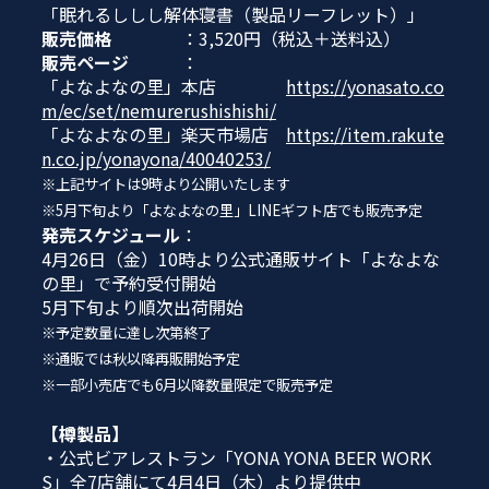
「眠れるししし解体寝書（製品リーフレット）」
販売価格
：3,520円（税込＋送料込）
販売ページ
：
「よなよなの里」本店
https://yonasato.co
m/ec/set/nemurerushishishi/
「よなよなの里」楽天市場店
https://item.rakute
n.co.jp/yonayona/40040253/
※上記サイトは9時より公開いたします
※5月下旬より「よなよなの里」LINEギフト店でも販売予定
発売スケジュール
：
4月26日（金）10時より公式通販サイト「よなよな
の里」で予約受付開始
5月下旬より順次出荷開始
※予定数量に達し次第終了
※通販では秋以降再販開始予定
※一部小売店でも6月以降数量限定で販売予定
【樽製品】
・公式ビアレストラン「YONA YONA BEER WORK
S」全7店舗にて4月4日（木）より提供中