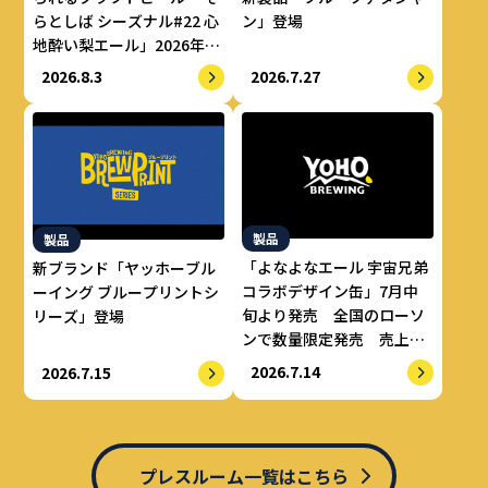
らとしば シーズナル#22 心
ン」登場
地酔い梨エール」2026年8
月上旬より数量限定で提供
2026.8.3
2026.7.27
開始
製品
製品
「よなよなエール 宇宙兄弟
新ブランド「ヤッホーブル
コラボデザイン缶」7月中
ーイング ブループリントシ
旬より発売 全国のローソ
リーズ」登場
ンで数量限定発売 売上の
一部をALS治療研究費とし
2026.7.14
2026.7.15
てせりか基金に寄付
プレスルーム一覧はこちら