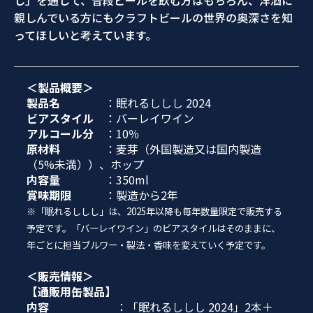
し」を通して、普段ビールを飲む方はもちろん、洋酒に
親しんでいる方にもクラフトビールの世界の奥深さを知
ってほしいと考えています。
＜製品概要＞
製品名
：眠れるししし 2024
ビアスタイル
：バーレイワイン
アルコール分
：10％
原材料
：麦芽（外国製造又は国内製造
（5%未満））、ホップ
内容量
：350ml
賞味期限
：製造から2年
※「眠れるししし」は、2025年以降も毎年数量限定で販売する
予定です。「バーレイワイン」のビアスタイルはそのままに、
年ごとに担当ブルワー・製法・香味を変えていく予定です。
＜販売情報＞
【通販用缶製品】
内容
：「眠れるししし 2024」2本＋