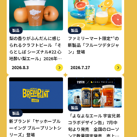
製品
製品
梨の香りがふんだんに感じ
ファミリーマート限定*¹の
られるクラフトビール 「そ
新製品「フルーツデタジャ
らとしば シーズナル#22 心
ン」登場
地酔い梨エール」2026年8
月上旬より数量限定で提供
2026.8.3
2026.7.27
開始
製品
製品
「よなよなエール 宇宙兄弟
新ブランド「ヤッホーブル
コラボデザイン缶」7月中
ーイング ブループリントシ
旬より発売 全国のローソ
リーズ」登場
ンで数量限定発売 売上の