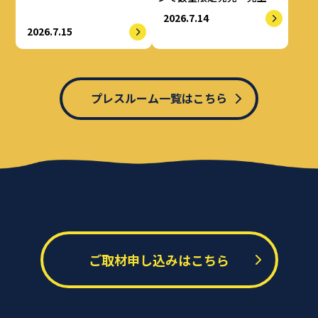
一部をALS治療研究費とし
2026.7.14
てせりか基金に寄付
2026.7.15
プレスルーム一覧はこちら
ご取材申し込みはこちら