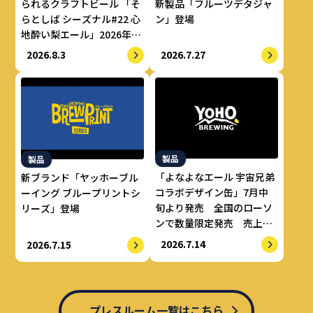
られるクラフトビール 「そ
新製品「フルーツデタジャ
らとしば シーズナル#22 心
ン」登場
地酔い梨エール」2026年8
月上旬より数量限定で提供
2026.8.3
2026.7.27
開始
製品
製品
「よなよなエール 宇宙兄弟
新ブランド「ヤッホーブル
コラボデザイン缶」7月中
ーイング ブループリントシ
旬より発売 全国のローソ
リーズ」登場
ンで数量限定発売 売上の
一部をALS治療研究費とし
2026.7.14
2026.7.15
てせりか基金に寄付
プレスルーム一覧はこちら