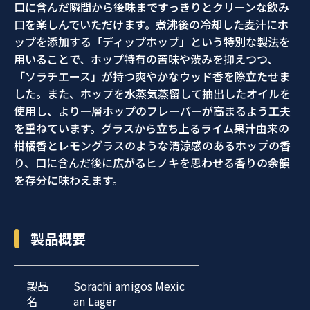
口に含んだ瞬間から後味まですっきりとクリーンな飲み
口を楽しんでいただけます。煮沸後の冷却した麦汁にホ
ップを添加する「ディップホップ」という特別な製法を
用いることで、ホップ特有の苦味や渋みを抑えつつ、
「ソラチエース」が持つ爽やかなウッド香を際立たせま
した。また、ホップを水蒸気蒸留して抽出したオイルを
使用し、より一層ホップのフレーバーが高まるよう工夫
を重ねています。グラスから立ち上るライム果汁由来の
柑橘香とレモングラスのような清涼感のあるホップの香
り、口に含んだ後に広がるヒノキを思わせる香りの余韻
を存分に味わえます。
製品概要
製品
Sorachi amigos Mexic
名
an Lager