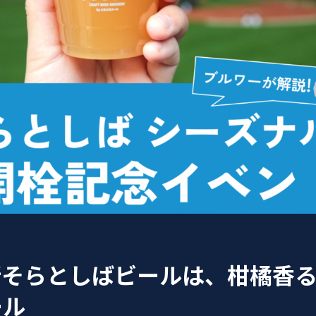
新そらとしばビールは、柑橘香
ール