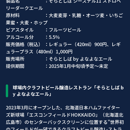
製品名 ：そらとしば シーズナル11 ストロベ
リーダークエール
原材料 ：大麦麦芽・乳糖・オーツ麦・いちご
果蜜・大麦・ホップ
ビアスタイル ：フルーツビール
アルコール分 ：5.5％
販売価格（税込） ：レギュラー（420ml）900円、レギ
ュラープラス（480ml）1,000円
販売場所 ：そらとしば by よなよなエール
提供期間 ：2025年1月中旬頃予定～未定
球場内クラフトビール醸造レストラン「そらとしば b
y よなよなエール」
2023年3月にオープンした、北海道日本ハムファイター
ズ新球場「エスコンフィールドHOKKAIDO」（北海道北
広島市）のセンターバックスクリーンに位置する”世界初
のフィールドが一望できるクラフトビール醸造レストラ