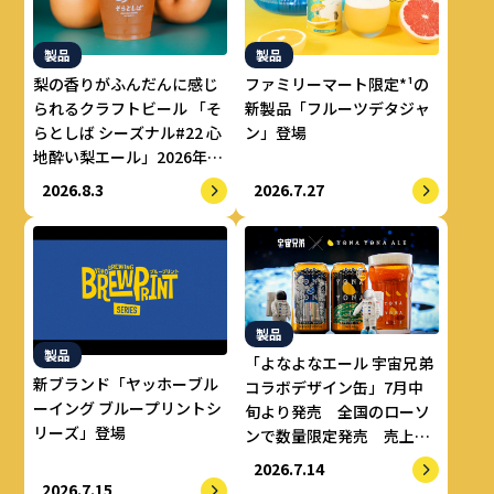
製品
製品
梨の香りがふんだんに感じ
ファミリーマート限定*¹の
られるクラフトビール 「そ
新製品「フルーツデタジャ
らとしば シーズナル#22 心
ン」登場
地酔い梨エール」2026年8
月上旬より数量限定で提供
2026.8.3
2026.7.27
開始
製品
製品
「よなよなエール 宇宙兄弟
新ブランド「ヤッホーブル
コラボデザイン缶」7月中
ーイング ブループリントシ
旬より発売 全国のローソ
リーズ」登場
ンで数量限定発売 売上の
一部をALS治療研究費とし
2026.7.14
てせりか基金に寄付
2026.7.15