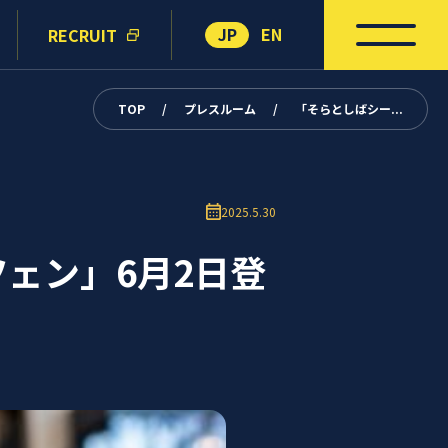
JP
EN
RECRUIT
TOP
/
プレスルーム
/
「そらとしばシー...
2025.5.30
ツェン」6月2日登