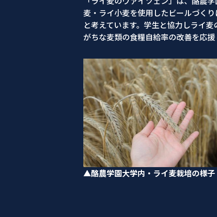
「ライ麦のヴァイツェン」は、酪農学
麦・ライ小麦を使用したビールづくり
と考えています。学生と協力しライ麦
がちな麦類の食糧自給率の改善を応援
▲酪農学園大学内・ライ麦栽培の様子