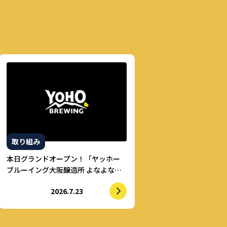
取り組み
本日グランドオープン！「ヤッホー
ブルーイング大阪醸造所 よなよなビ
アライズ」
2026.7.23