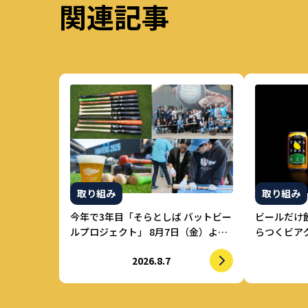
関連記事
取り組み
取り組み
今年で3年目「そらとしば バットビー
ビールだけ
ルプロジェクト」 8月7日（金）より
らつくビアグ
参加者募集開始 初の道外イベントも
ル」 強制
2026.8.7
開催！
けで適正飲