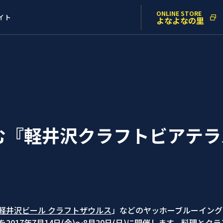
ONLINE STORE
イト
よなよなの里
『軽井沢クラフトビアテラス
軽井沢ビール クラフトザウルス
」などのヤッホーブルーイング
017年7月14日(金)～8月20日(日)に開催します。料理と