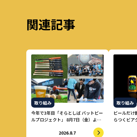
関連記事
取り組み
取り組み
今年で3年目「そらとしば バットビー
ビールだけ
ルプロジェクト」 8月7日（金）より
らつくビアグ
参加者募集開始 初の道外イベントも
ル」 強制
2026.8.7
開催！
けで適正飲