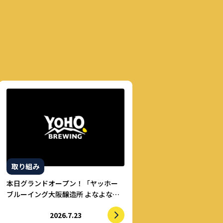
取り組み
本日グランドオープン！「ヤッホー
ブルーイング大阪醸造所 よなよなビ
アライズ」
2026.7.23