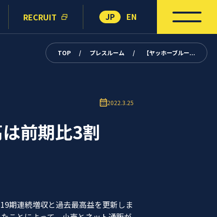
JP
EN
RECRUIT
TOP
/
プレスルーム
/
【ヤッホーブルー...
2022.3.25
高は前期比3割
19期連続増収と過去最高益
を更新しま
したことによって、小売とネット通販が