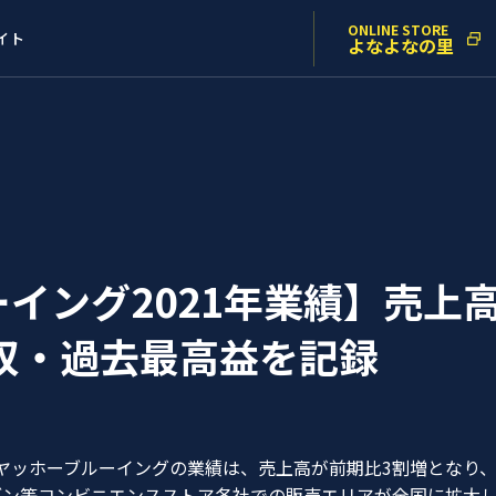
ONLINE STORE
イト
よなよなの里
イング2021年業績】売上
収・過去最高益を記録
月）のヤッホーブルーイングの業績は、売上高が
前期比3割増となり、
ブン等コンビニエンスストア各社での販売エリアが全国に拡大