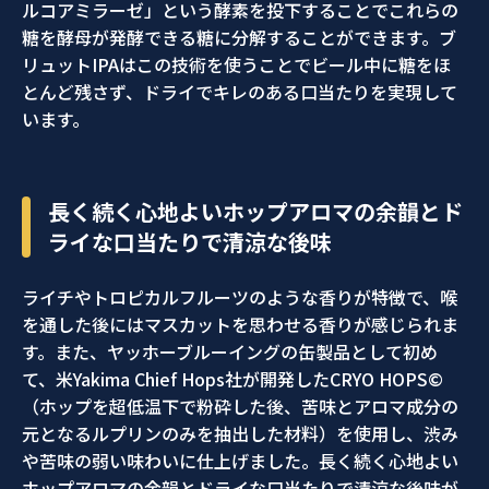
ルコアミラーゼ」という酵素を投下することでこれらの
糖を酵母が発酵できる糖に分解することができます。ブ
リュットIPAはこの技術を使うことでビール中に糖をほ
とんど残さず、ドライでキレのある口当たりを実現して
います。
長く続く心地よいホップアロマの余韻とド
ライな口当たりで清涼な後味
ライチやトロピカルフルーツのような香りが特徴で、喉
を通した後にはマスカットを思わせる香りが感じられま
す。また、ヤッホーブルーイングの缶製品として初め
て、米Yakima Chief Hops社が開発したCRYO HOPS©
（ホップを超低温下で粉砕した後、苦味とアロマ成分の
元となるルプリンのみを抽出した材料）を使用し、渋み
や苦味の弱い味わいに仕上げました。長く続く心地よい
ホップアロマの余韻とドライな口当たりで清涼な後味が