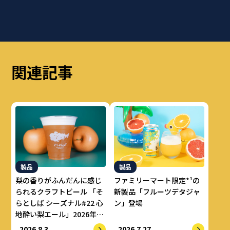
関連記事
製品
製品
梨の香りがふんだんに感じ
ファミリーマート限定*¹の
られるクラフトビール 「そ
新製品「フルーツデタジャ
らとしば シーズナル#22 心
ン」登場
地酔い梨エール」2026年8
月上旬より数量限定で提供
2026.8.3
2026.7.27