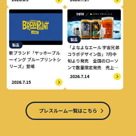
開始
製品
製品
「よなよなエール 宇宙兄弟
新ブランド「ヤッホーブル
コラボデザイン缶」7月中
ーイング ブループリントシ
旬より発売 全国のローソ
リーズ」登場
ンで数量限定発売 売上の
一部をALS治療研究費とし
2026.7.14
てせりか基金に寄付
2026.7.15
プレスルーム一覧はこちら