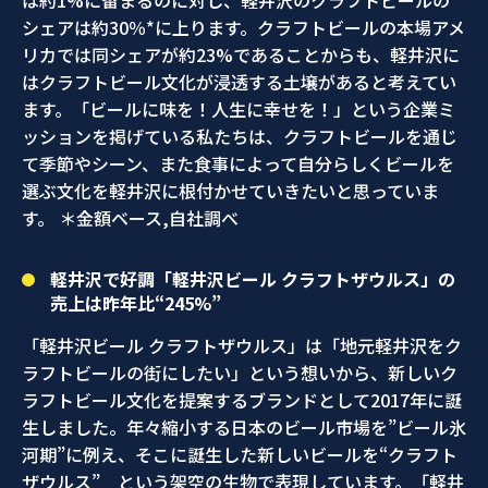
は約1%に留まるのに対し、軽井沢のクラフトビールの
シェアは約30％*に上ります。クラフトビールの本場アメ
リカでは同シェアが約23%であることからも、軽井沢に
はクラフトビール文化が浸透する土壌があると考えてい
ます。「ビールに味を！人生に幸せを！」という企業ミ
ッションを掲げている私たちは、クラフトビールを通じ
て季節やシーン、また食事によって自分らしくビールを
選ぶ文化を軽井沢に根付かせていきたいと思っていま
す。 ＊金額ベース,自社調べ
軽井沢で好調「軽井沢ビール クラフトザウルス」の
売上は昨年比“245%”
「軽井沢ビール クラフトザウルス」は「地元軽井沢をク
ラフトビールの街にしたい」という想いから、新しいク
ラフトビール文化を提案するブランドとして2017年に誕
生しました。年々縮小する日本のビール市場を”ビール氷
河期”に例え、そこに誕生した新しいビールを“クラフト
ザウルス” という架空の生物で表現しています。「軽井