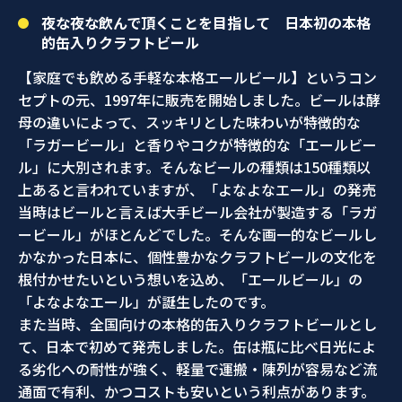
夜な夜な飲んで頂くことを目指して 日本初の本格
的缶入りクラフトビール
【家庭でも飲める手軽な本格エールビール】というコン
セプトの元、1997年に販売を開始しました。ビールは酵
母の違いによって、スッキリとした味わいが特徴的な
「ラガービール」と香りやコクが特徴的な「エールビー
ル」に大別されます。そんなビールの種類は150種類以
上あると言われていますが、「よなよなエール」の発売
当時はビールと言えば大手ビール会社が製造する「ラガ
ービール」がほとんどでした。そんな画一的なビールし
かなかった日本に、個性豊かなクラフトビールの文化を
根付かせたいという想いを込め、「エールビール」の
「よなよなエール」が誕生したのです。
また当時、全国向けの本格的缶入りクラフトビールとし
て、日本で初めて発売しました。缶は瓶に比べ日光によ
る劣化への耐性が強く、軽量で運搬・陳列が容易など流
通面で有利、かつコストも安いという利点があります。