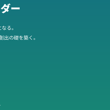
ーダー
となる。
創出の礎を築く。
、