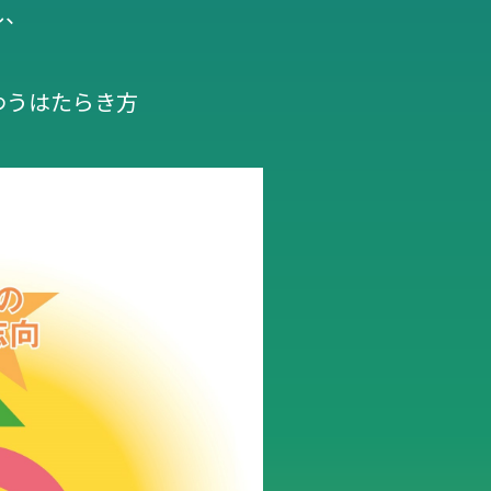
し、
わうはたらき方